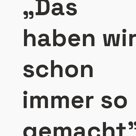
„Das
haben wi
schon
immer so
gemacht