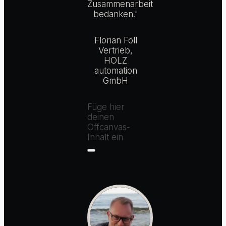
Zusammenarbeit
bedanken."
Florian Föll
Vertrieb,
HOLZ
automation
GmbH
Füge hier
deinen
Offcanvas-
Inhalt ein