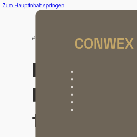
Zum Hauptinhalt springen
CONWEX
#Netzwerk Robotik CONWEX
Robotik-
Partner
finden –